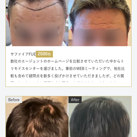
2500
サファイアFUE
株
数社のエージェントのホームページを比較させていただいた中からト
リモドスセンターを選びました。事前のWEBミーティングで、他社比
較も含めて疑問点を数多く投げかけさせていただきましたが、どの質
問にもストレートに誇張なくお答えいただきました。また、クリニッ
クや施術チームを限定しているので、量産型ではないきめ細かな対応
を期待できるという点も大きな決め手となりました。山田いさくさん
Before
After
と現地で合流しまして観光、食事、施術、帰国までのフルアテンドを
していただき、植毛以外のいろんなお話もできて、おかげさまで全体
として楽しい旅となりました。施術してから4ヶ月経過の途中なので完
成形が楽しみです。お世話になりましてありがとうございました。