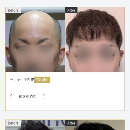
続きを読む
Before
After
4100
サファイアFUE
株
続きを読む
Before
After