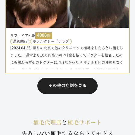
続きを読む
4000
サファイアFUE
株
通訳同行
ホテルグレードアップ
[2024.04.23] 帰りの北京で他のクリニックで植毛をした方とお話をし
ました。 通常より10万円高いVIP料金を払ってドクターを指名したの
にも関わらずそのドクターは現れなかったり ホテルも何の連絡もなく
グレードの1つ低いホテルにされていたり 生え際の自然なジグザグの
方法を宣伝しているのにも関わらず実際は直線だったりと散々だった
ようです… そのお話を聞いて改めて トリモドスセンターさんを僕は選
その他の症例を見る
んで本当に良かったと思います。 どうもありがとうございました🙏
[2024.05.22] 他のクリニックとも吟味した上でトリモドスセンターさ
んにして本当に良かったです。 古き良き日本のまごころというか業務
的なサービスではなく、それ以上の親友や家族のように親切に対応し
植毛代理店
と
植毛サポート
てくださりそれがとても嬉しかったです。 せっかくトルコ植毛をする
なら希望する人に嫌な気持ちになって欲しくない、そういうお気持ち
失敗しない植毛するならトリモドス
でスタッフ方々がトリモドスセンターを作って運営されていらっしゃ