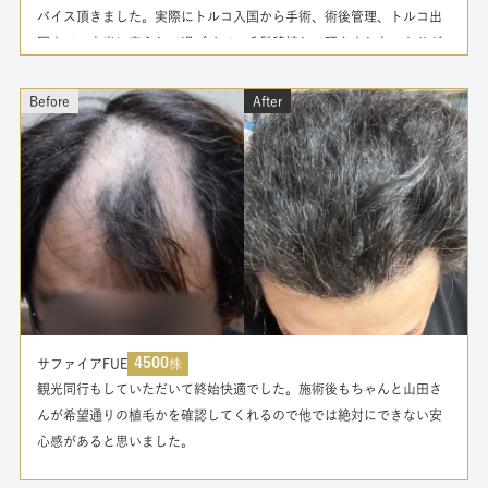
バイス頂きました。実際にトルコ入国から手術、術後管理、トルコ出
国まで、本当に安心して過ごせて、毛髪移植して頂きました。ありが
とうございます。
Before
After
続きを読む
4500
サファイアFUE
株
観光同行もしていただいて終始快適でした。施術後もちゃんと山田さ
んが希望通りの植毛かを確認してくれるので他では絶対にできない安
心感があると思いました。