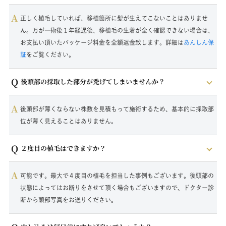
A
正しく植毛していれば、移植箇所に髪が生えてこないことはありませ
ん。万が一術後１年経過後、移植毛の生着が全く確認できない場合は、
お支払い頂いたパッケージ料金を全額返金致します。詳細は
あんしん保
証
をご覧ください。
Q
後頭部の採取した部分が禿げてしまいませんか？
A
後頭部が薄くならない株数を見積もって施術するため、基本的に採取部
位が薄く見えることはありません。
Q
２度目の植毛はできますか？
A
可能です。最大で４度目の植毛を担当した事例もございます。後頭部の
状態によってはお断りをさせて頂く場合もございますので、ドクター診
断から頭部写真をお送りください。