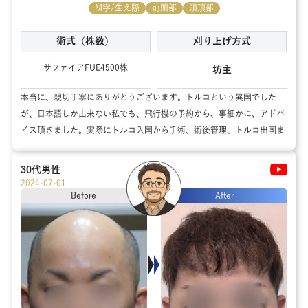
M字/生え際
前頭部
頭頂部
術式（株数）
刈り上げ方式
サファイアFUE
4500
株
坊主
本当に、親切丁寧にありがとうございます。トルコという異国でした
が、日本語しか出来ない私でも、飛行機の予約から、事細かに、アドバ
イス頂きました。実際にトルコ入国から手術、術後管理、トルコ出国ま
で、本当に安心して過ごせて、毛髪移植して頂きました。ありがとうご
ざいます。
30代
男性
2024-07-01
Before
After