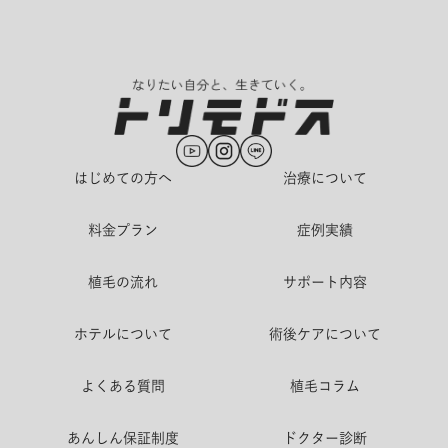
く、それ以上の親友や家族のように親切に対応してくださりそれがとて
も嬉しかったです。 せっかくトルコ植毛をするなら希望する人に嫌な気
持ちになって欲しくない、そういうお気持ちでスタッフ方々がトリモド
スセンターを作って運営されていらっしゃるのが伝わってくるものがあ
りました。 安さも選ぶ基準になると思いますが僕は質の方を選んで本当
に良かったと思います。ただ植毛をして終わるではなく、気持ちの面で
もとても良いサービスを受ける事が出来ました。 実際に安さで選び、希
はじめての方へ
治療について
望とは違う施術を受け後悔や不満をお持ちの方と出会いお話を聞く機会
があり、僕はなおさらこれから植毛を検討している人にはトリモドスセ
料金プラン
症例実績
ンターさんをおすすめしたいです。
植毛の流れ
サポート内容
ホテルについて
術後ケアについて
よくある質問
植毛コラム
あんしん保証制度
ドクター診断