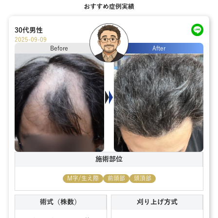
おすすめ症例実績
30代
男性
2025-09-09
Before
After
施術部位
M字/生え際
前頭部
頭頂部
術式（株数）
刈り上げ方式