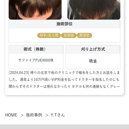
施術部位
M字/生え際
前頭部
頭頂部
術式（株数）
刈り上げ方式
サファイアFUE
4000
株
坊主
[2024.04.23] 帰りの北京で他のクリニックで植毛をした方とお話をしま
した。 通常より10万円高いVIP料金を払ってドクターを指名したのにも
関わらずそのドクターは現れなかったり ホテルも何の連絡もなくグレー
ドの1つ低いホテルにされていたり 生え際の自然なジグザグの方法を宣
伝しているのにも関わらず実際は直線だったりと散々だったようです…
そのお話を聞いて改めて トリモドスセンターさんを僕は選んで本当に良
かったと思います。 どうもありがとうございました🙏 [2024.05.22] 他
HOME
施術事例
Y.Tさん
のクリニックとも吟味した上でトリモドスセンターさんにして本当に良
かったです。 古き良き日本のまごころというか業務的なサービスではな