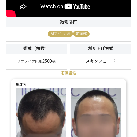
施術部位
M字/生え際
前頭部
術式（株数）
刈り上げ方式
2500
スキンフェード
サファイアFUE
株
術後経過
施術前