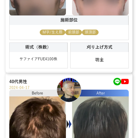
施術部位
M字/生え際
前頭部
頭頂部
術式（株数）
刈り上げ方式
サファイアFUE
4100
株
坊主
40代
男性
2024-04-17
Before
After