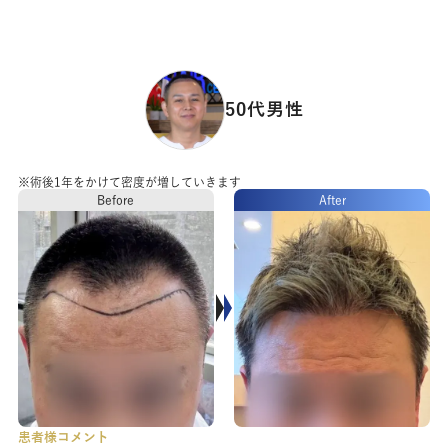
50代
男性
※術後1年をかけて密度が増していきます
Before
After
患者様コメント