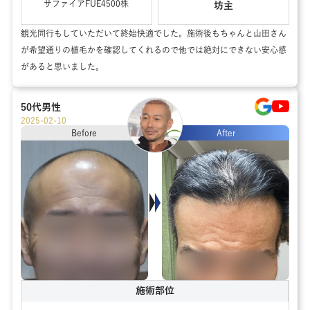
サファイアFUE
4500
株
坊主
観光同行もしていただいて終始快適でした。施術後もちゃんと山田さん
が希望通りの植毛かを確認してくれるので他では絶対にできない安心感
があると思いました。
50代
男性
2025-02-10
Before
After
施術部位