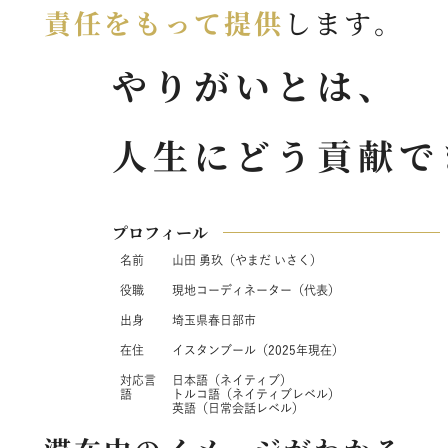
責任をもって提供
します。
やりがいとは、
人生にどう貢献で
プロフィール
名前
山田 勇玖
（やまだ いさく）
役職
現地コーディネーター（代表）
出身
埼玉県春日部市
在住
イスタンブール（2025年現在）
対応言
日本語
（ネイティブ）
語
トルコ語（ネイティブレベル）
英語（日常会話レベル）