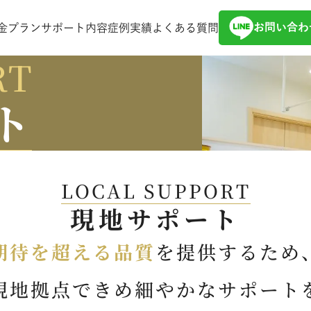
お問い合わ
金プラン
サポート内容
症例実績
よくある質問
RT
ト
LOCAL SUPPORT
現地サポート
期待を超える品質
を提供するため
現地拠点できめ細やかなサポート