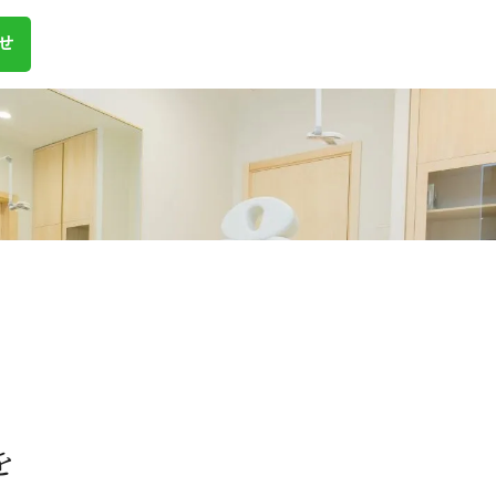
せ
、
を