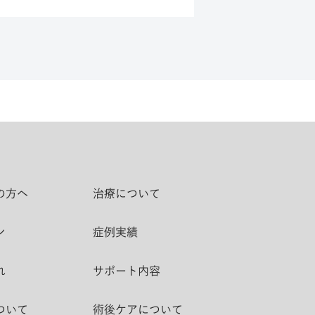
の方へ
治療について
ン
症例実績
れ
サポート内容
ついて
術後ケアについて