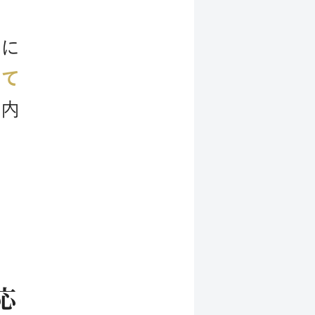
とに
けて
案内
応