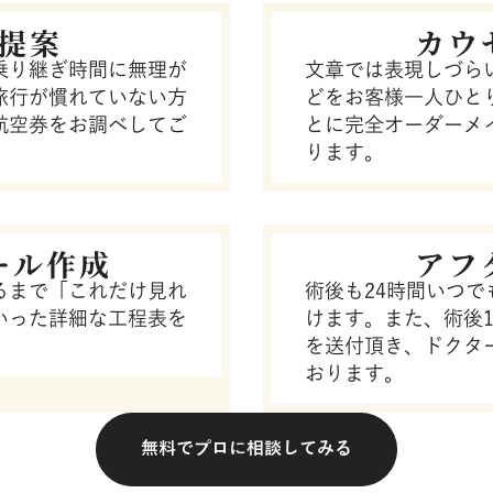
提案
カウ
乗り継ぎ時間に無理が
文章では表現しづら
旅行が慣れていない方
どをお客様一人ひと
航空券をお調べしてご
とに完全オーダーメ
ります。
ール作成
アフ
るまで「これだけ見れ
術後も24時間いつ
いった詳細な工程表を
けます。また、術後
を送付頂き、ドクタ
おります。
無料でプロに相談してみる